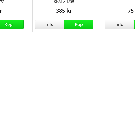
/72
SKALA 1/35
r
385 kr
75
Köp
Info
Köp
Info