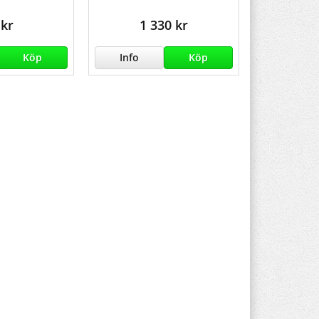
 kr
1 330 kr
Köp
Info
Köp