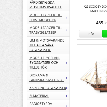
FÄRDIGBYGGDA I
1/25 SCOOBY DO
MUSEUMS KVALITET
MACHINE(S
MODELLFÄRGER TILL
PLASTMODELLER
485 k
MODELLFÄRGER TILL
TRÄBYGGSATSER
Info
LIM & MOTSVARANDE
TILL ALLA VÅRA
BYGGSATSER.
MODELLFLYGPLAN,
BYGGSATSER OCH
TILLBEHÖR
DIORAMA &
LANDSKAPSMATERIAL
KARTONGBYGGSATSER
ELMATERIAL
RADIOSTYRDA