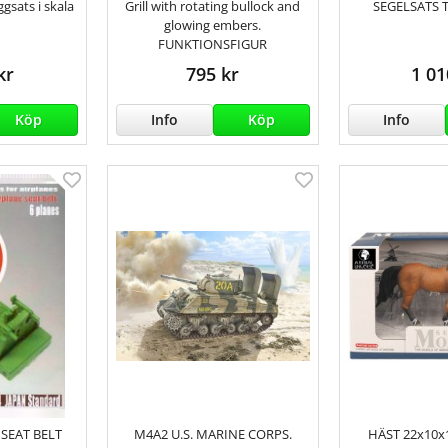
ggsats i skala
Grill with rotating bullock and
SEGELSATS 
glowing embers.
FUNKTIONSFIGUR
kr
795 kr
1 01
Köp
Info
Köp
Info
 SEAT BELT
M4A2 U.S. MARINE CORPS.
HÄST 22x10x