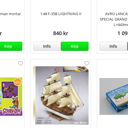
erman mortar
1:48 F-35B LIGHTNING II
AVRO LANCAS
SPECIAL GRAND
L=443m
r
840 kr
1 09
Köp
Info
Köp
Info