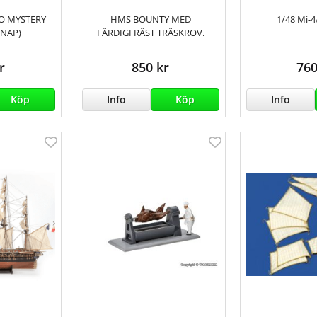
O MYSTERY
HMS BOUNTY MED
1/48 Mi-
NAP)
FÄRDIGFRÄST TRÄSKROV.
r
850 kr
760
Köp
Info
Köp
Info