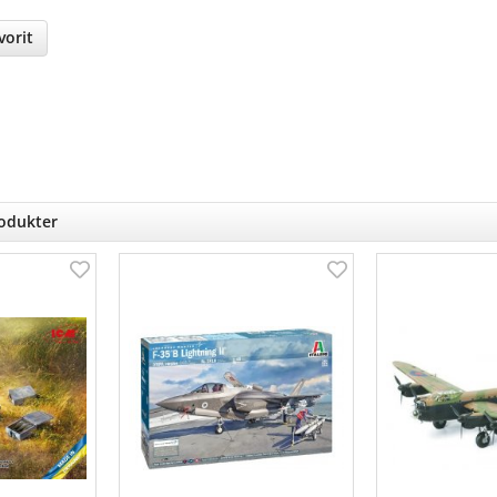
orit
nterest
rodukter