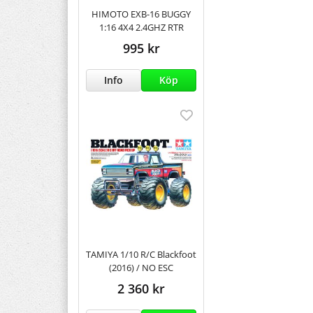
HIMOTO EXB-16 BUGGY
1:16 4X4 2.4GHZ RTR
995 kr
Info
Köp
TAMIYA 1/10 R/C Blackfoot
(2016) / NO ESC
2 360 kr