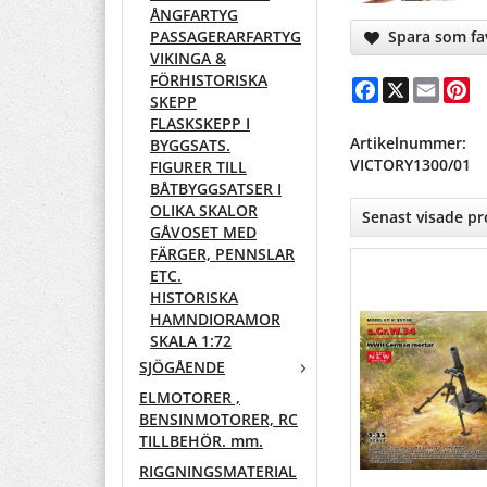
ÅNGFARTYG
Spara som fav
PASSAGERARFARTYG
VIKINGA &
FÖRHISTORISKA
Facebook
X
Email
Pi
SKEPP
FLASKSKEPP I
Artikelnummer:
BYGGSATS.
VICTORY1300/01
FIGURER TILL
BÅTBYGGSATSER I
OLIKA SKALOR
Senast visade p
GÅVOSET MED
FÄRGER, PENNSLAR
ETC.
HISTORISKA
HAMNDIORAMOR
SKALA 1:72
SJÖGÅENDE
ELMOTORER ,
BENSINMOTORER, RC
TILLBEHÖR. mm.
RIGGNINGSMATERIAL