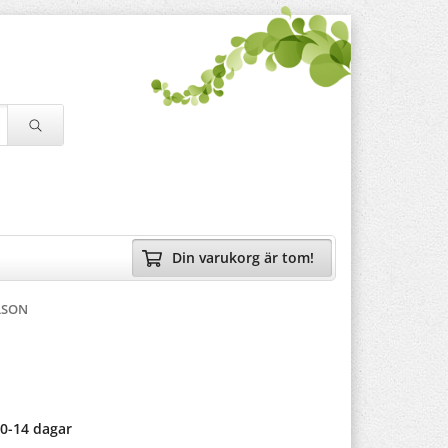
Din varukorg är tom!
LSON
10-14 dagar