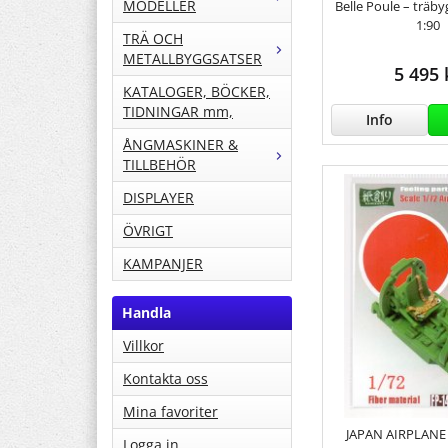
MODELLER
Belle Poule – träby
1:90
TRÄ OCH
METALLBYGGSATSER
5 495 
KATALOGER, BÖCKER,
TIDNINGAR mm,
Info
ÅNGMASKINER &
TILLBEHÖR
DISPLAYER
ÖVRIGT
KAMPANJER
Handla
Villkor
Kontakta oss
Mina favoriter
JAPAN AIRPLANE
Logga in