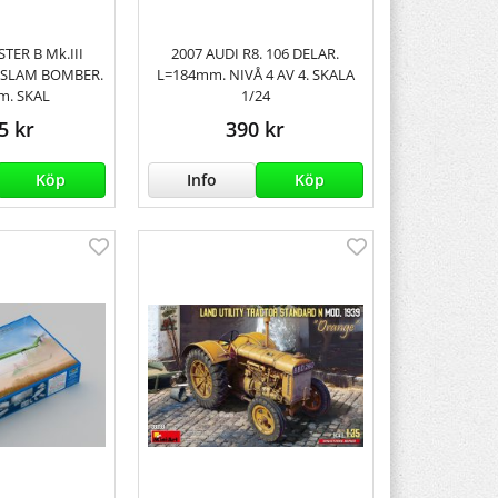
TER B Mk.III
2007 AUDI R8. 106 DELAR.
 SLAM BOMBER.
L=184mm. NIVÅ 4 AV 4. SKALA
m. SKAL
1/24
5 kr
390 kr
Köp
Info
Köp