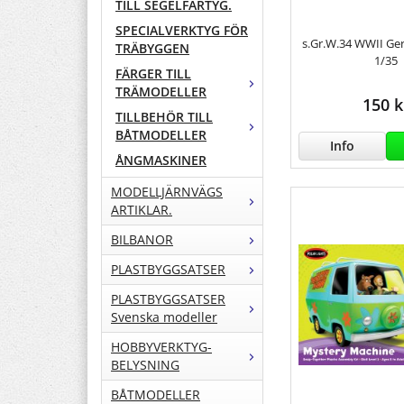
TILL SEGELFARTYG.
SPECIALVERKTYG FÖR
s.Gr.W.34 WWII G
TRÄBYGGEN
1/35
FÄRGER TILL
TRÄMODELLER
150 k
TILLBEHÖR TILL
BÅTMODELLER
Info
ÅNGMASKINER
MODELLJÄRNVÄGS
ARTIKLAR.
BILBANOR
PLASTBYGGSATSER
PLASTBYGGSATSER
Svenska modeller
HOBBYVERKTYG-
BELYSNING
BÅTMODELLER