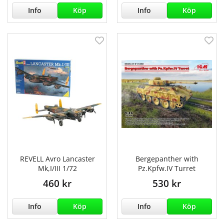
Info
Köp
Info
Köp
REVELL Avro Lancaster
Bergepanther with
Mk,I/III 1/72
Pz.Kpfw.IV Turret
460 kr
530 kr
Info
Köp
Info
Köp