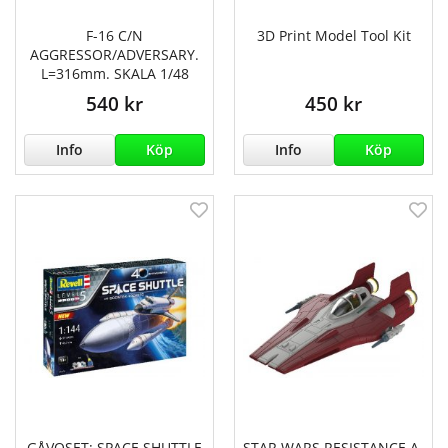
F-16 C/N
3D Print Model Tool Kit
AGGRESSOR/ADVERSARY.
L=316mm. SKALA 1/48
540 kr
450 kr
Info
Köp
Info
Köp
GÅVOSET: SPACE SHUTTLE
STAR WARS RESISTANCE A-