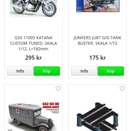
GSX 1100S KATANA
JUNKERS JU87 G/D TANK
CUSTOM TUNED. SKALA
BUSTER. SKALA 1/72
1/12. L=182mm.
295 kr
175 kr
Info
Köp
Info
Köp