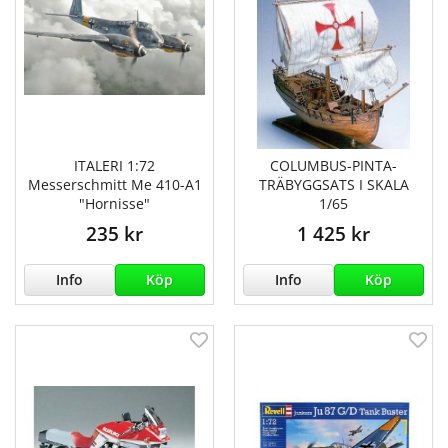
ITALERI 1:72
COLUMBUS-PINTA-
Messerschmitt Me 410-A1
TRÄBYGGSATS I SKALA
"Hornisse"
1/65
235 kr
1 425 kr
Info
Köp
Info
Köp