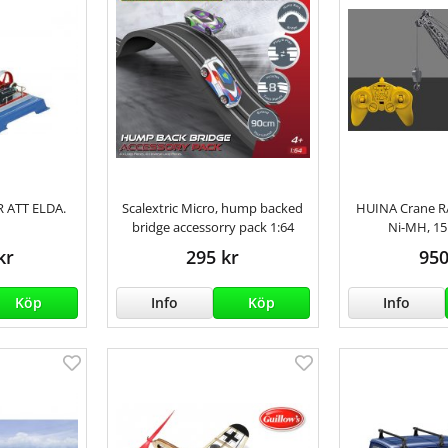
 ATT ELDA.
Scalextric Micro, hump backed
HUINA Crane R/
bridge accessorry pack 1:64
Ni-MH, 15
kr
295 kr
950
Köp
Info
Köp
Info