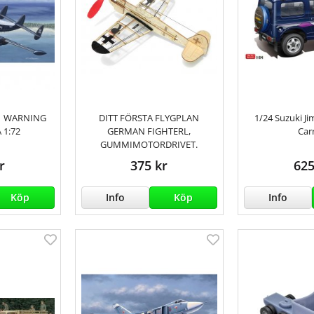
1 WARNING
DITT FÖRSTA FLYGPLAN
1/24 Suzuki J
 1:72
GERMAN FIGHTERL,
Car
GUMMIMOTORDRIVET.
r
375 kr
625
Köp
Info
Köp
Info