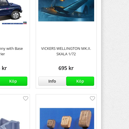
imny with Base
VICKERS WELLINGTON MK.II.
rier
SKALA 1/72
 kr
695 kr
Köp
Info
Köp