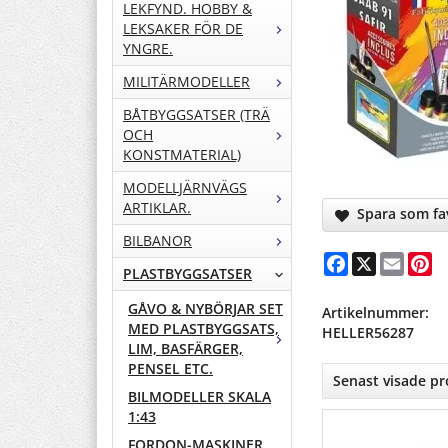
LEKFYND. HOBBY &
LEKSAKER FÖR DE
YNGRE.
MILITÄRMODELLER
BÅTBYGGSATSER (TRÄ
OCH
KONSTMATERIAL)
MODELLJÄRNVÄGS
ARTIKLAR.
Spara som fav
BILBANOR
Facebook
X
Email
Pi
PLASTBYGGSATSER
GÅVO & NYBÖRJAR SET
Artikelnummer:
MED PLASTBYGGSATS,
HELLER56287
LIM, BASFÄRGER,
PENSEL ETC.
Senast visade p
BILMODELLER SKALA
1:43
FORDON-MASKINER