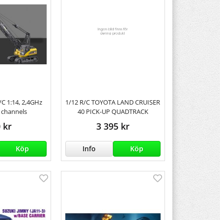
C 1:14, 2,4GHz
1/12 R/C TOYOTA LAND CRUISER
 channels
40 PICK-UP QUADTRACK
 kr
3 395 kr
Köp
Info
Köp