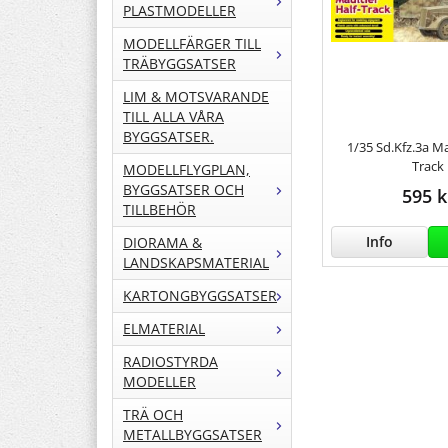
PLASTMODELLER
MODELLFÄRGER TILL
TRÄBYGGSATSER
LIM & MOTSVARANDE
TILL ALLA VÅRA
BYGGSATSER.
1/35 Sd.Kfz.3a Ma
Track
MODELLFLYGPLAN,
BYGGSATSER OCH
595 k
TILLBEHÖR
Info
DIORAMA &
LANDSKAPSMATERIAL
KARTONGBYGGSATSER
ELMATERIAL
RADIOSTYRDA
MODELLER
TRÄ OCH
METALLBYGGSATSER