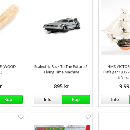
CE (WOOD
Scalextric Back To The Future 2 -
HMS VICTORY
)
Flying Time Machine
Trafalgar 1805 
trä ska
r
895 kr
9 99
Köp
Info
Köp
Info