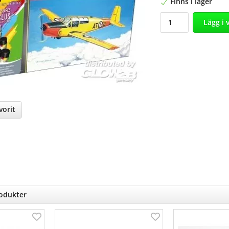
Finns i lager
Lägg i 
orit
nterest
rodukter