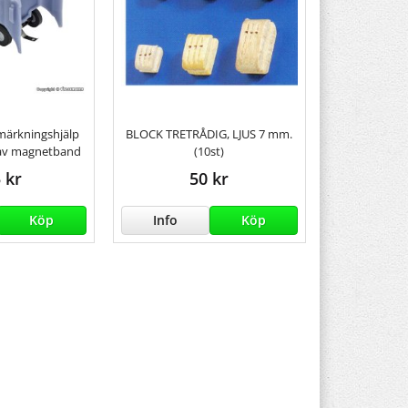
 märkningshjälp
BLOCK TRETRÅDIG, LJUS 7 mm.
n av magnetband
(10st)
 kr
50 kr
Köp
Info
Köp