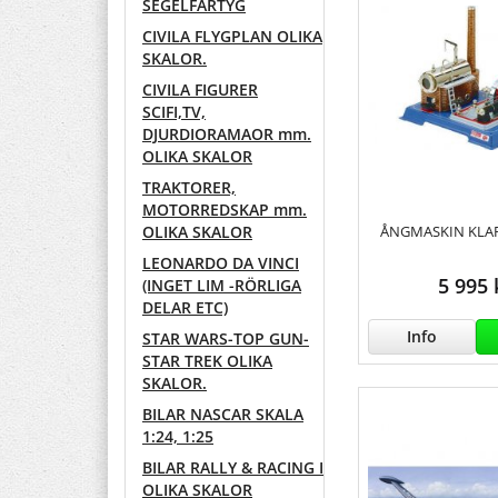
SEGELFARTYG
CIVILA FLYGPLAN OLIKA
SKALOR.
CIVILA FIGURER
SCIFI,TV,
DJURDIORAMAOR mm.
OLIKA SKALOR
TRAKTORER,
MOTORREDSKAP mm.
ÅNGMASKIN KLAR
OLIKA SKALOR
LEONARDO DA VINCI
5 995 
(INGET LIM -RÖRLIGA
DELAR ETC)
Info
STAR WARS-TOP GUN-
STAR TREK OLIKA
SKALOR.
BILAR NASCAR SKALA
1:24, 1:25
BILAR RALLY & RACING I
OLIKA SKALOR