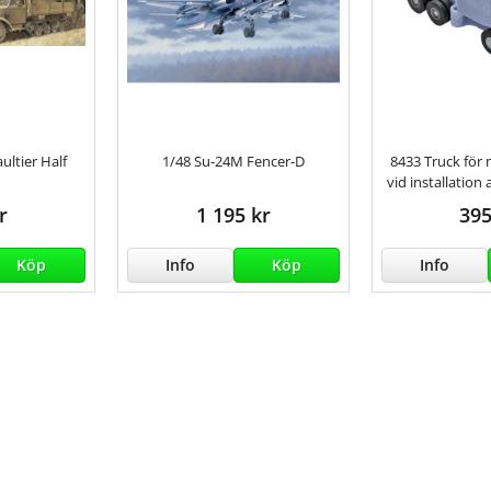
ultier Half
1/48 Su-24M Fencer-D
8433 Truck för
vid installatio
r
1 195 kr
395
Köp
Info
Köp
Info