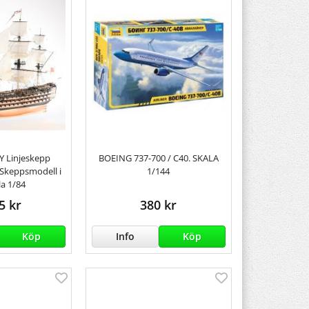
 Linjeskepp
BOEING 737-700 / C40. SKALA
- Skeppsmodell i
1/144
la 1/84
5 kr
380 kr
Köp
Info
Köp