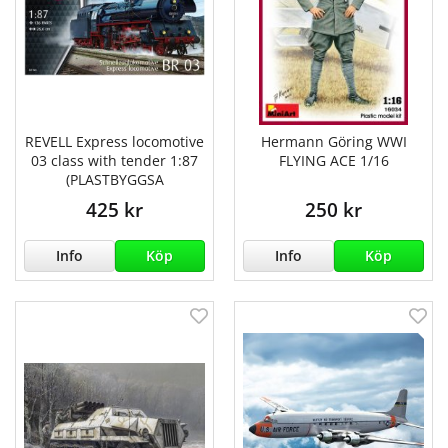
REVELL Express locomotive
Hermann Göring WWI
03 class with tender 1:87
FLYING ACE 1/16
(PLASTBYGGSA
425 kr
250 kr
Info
Köp
Info
Köp