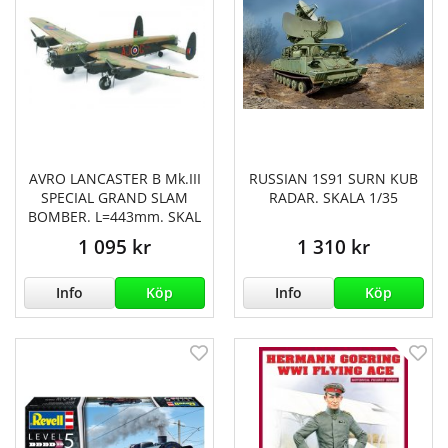
AVRO LANCASTER B Mk.III
RUSSIAN 1S91 SURN KUB
SPECIAL GRAND SLAM
RADAR. SKALA 1/35
BOMBER. L=443mm. SKAL
1 095 kr
1 310 kr
Info
Köp
Info
Köp