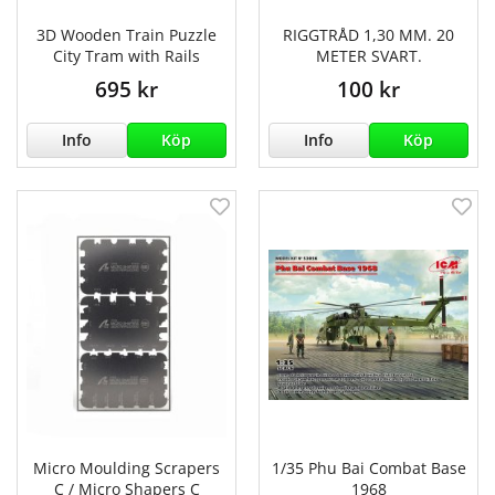
3D Wooden Train Puzzle
RIGGTRÅD 1,30 MM. 20
City Tram with Rails
METER SVART.
695 kr
100 kr
Info
Köp
Info
Köp
Micro Moulding Scrapers
1/35 Phu Bai Combat Base
C / Micro Shapers C
1968