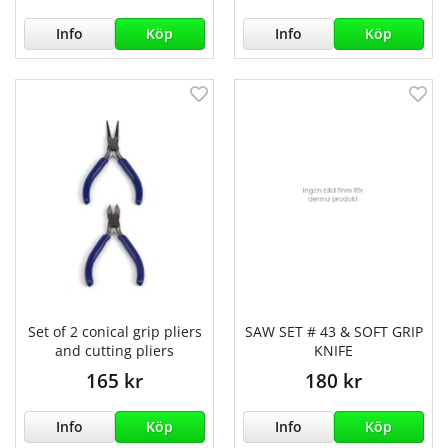
Info
Köp
Info
Köp
Set of 2 conical grip pliers
SAW SET # 43 & SOFT GRIP
and cutting pliers
KNIFE
165 kr
180 kr
Info
Köp
Info
Köp