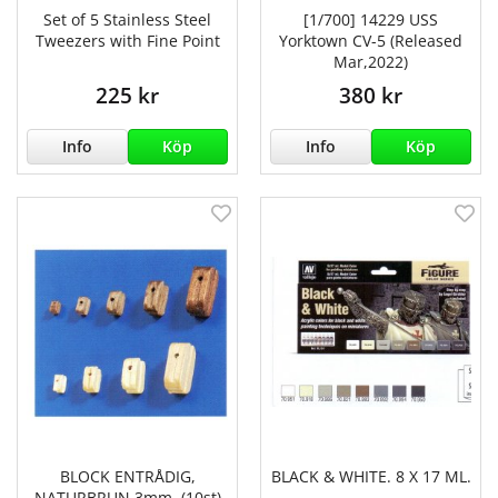
Set of 5 Stainless Steel
[1/700] 14229 USS
Tweezers with Fine Point
Yorktown CV-5 (Released
Mar,2022)
225 kr
380 kr
Info
Köp
Info
Köp
BLOCK ENTRÅDIG,
BLACK & WHITE. 8 X 17 ML.
NATURBRUN 3mm. (10st)