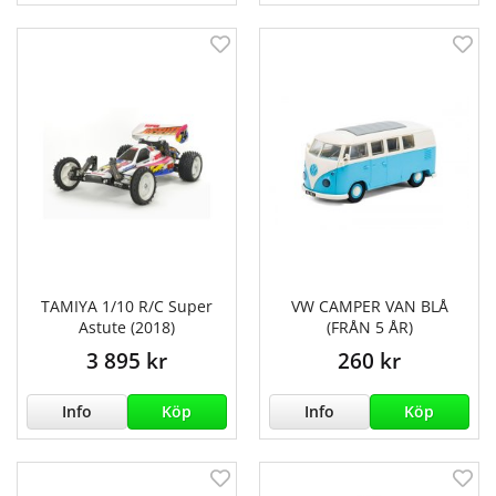
TAMIYA 1/10 R/C Super
VW CAMPER VAN BLÅ
Astute (2018)
(FRÅN 5 ÅR)
3 895 kr
260 kr
Info
Köp
Info
Köp