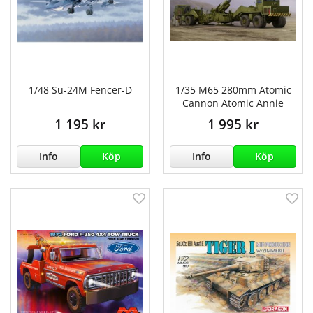
1/48 Su-24M Fencer-D
1/35 M65 280mm Atomic
Cannon Atomic Annie
1 195 kr
1 995 kr
Info
Köp
Info
Köp