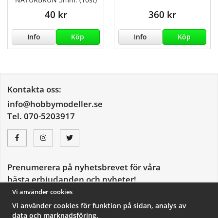
40 kr
360 kr
Info
Köp
Info
Köp
Kontakta oss:
info@hobbymodeller.se
Tel. 070-5203917
Prenumerera på nyhetsbrevet för våra
bästa erbjudanden och nyheter!
E-
Vi använder cookies
postadress
Vi använder cookies för funktion på sidan, analys av
De uppgifter du matar in kommer endast användas till våra nyhetsbrev.
data och marknadsföring.