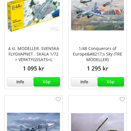
4 st. MODELLER. SVENSKA
1/48 Conquerors of
FLYGVAPNET . SKALA 1/72
Europe&#8217;s Sky (TRE
+ VERKTYGSSATS+L
MODELLER)
1 095 kr
1 295 kr
Info
Köp
Info
Köp