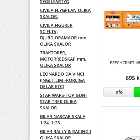
SEGELFARTYG
CIVILA FLYGPLAN OLIKA
SKALOR.
CIVILA FIGURER
SCIFI,TV,
DJURDIORAMAOR mm.
OLIKA SKALOR
TRAKTORER,
MOTORREDSKAP mm.
BEECHCRAFT M
OLIKA SKALOR
LEONARDO DA VINCI
695 k
(INGET LIM -RÖRLIGA
DELAR ETC)
Info
STAR WARS-TOP GUN-
STAR TREK OLIKA
SKALOR.
BILAR NASCAR SKALA
1:24, 1:25
BILAR RALLY & RACING I
OLIKA SKALOR