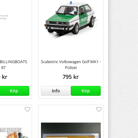
 BILLINGBOATS
Scalextric Volkswagen Golf MK1 -
 87
Polizei
 kr
795 kr
Köp
Info
Köp