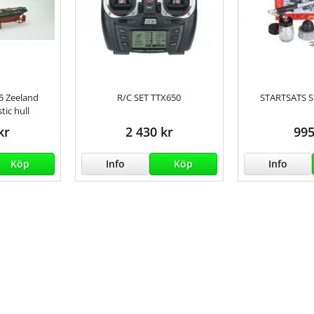
35 Zeeland
R/C SET TTX650
STARTSATS 
tic hull
kr
2 430 kr
995
Köp
Info
Köp
Info