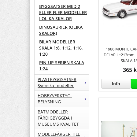
BYGGSATSER MED 2
ELLER FLER MODELLER
I OLIKA SKALOR
DINOSAURIER (OLIKA
SKALOR)
BILAR MODELLER
SKALA 1:8, 1:12, 1:16,
1986 MONTE CAR
1:20
DELAR L=213mm. N
SKALA 1
PIN-UP SERIEN SKALA
1:24
365 k
PLASTBYGGSATSER
Info
Svenska modeller
HOBBYVERKTYG-
BELYSNING
BÅTMODELLER
FÄRDIGBYGGDA I
MUSEUMS KVALITET
MODELLFÄRGER TILL