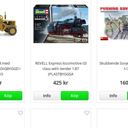
8 med
REVELL Express locomotive 03
Skubbende Sovj
RDIGBYGGD I
class with tender 1:87
1/
HO
(PLASTBYGGSA
r
425 kr
160
Köp
Info
Köp
Info