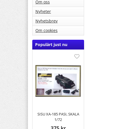
Om oss
Nyheter
Nyhetsbrev
Om cookies
Populärt just nu
SISU XA-185 PASI, SKALA
1/72
375 kr