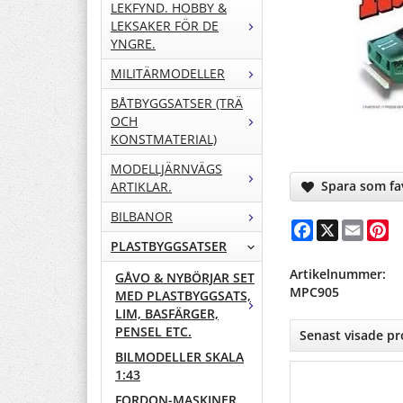
LEKFYND. HOBBY &
LEKSAKER FÖR DE
YNGRE.
MILITÄRMODELLER
BÅTBYGGSATSER (TRÄ
OCH
KONSTMATERIAL)
MODELLJÄRNVÄGS
Spara som fav
ARTIKLAR.
BILBANOR
Facebook
X
Email
Pi
PLASTBYGGSATSER
Artikelnummer:
GÅVO & NYBÖRJAR SET
MPC905
MED PLASTBYGGSATS,
LIM, BASFÄRGER,
PENSEL ETC.
Senast visade p
BILMODELLER SKALA
1:43
FORDON-MASKINER