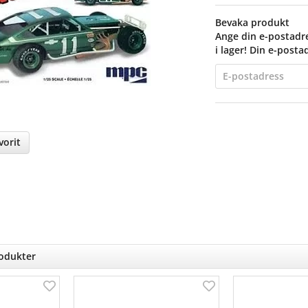
Bevaka produkt
Ange din e-postadre
i lager! Din e-posta
orit
nterest
rodukter