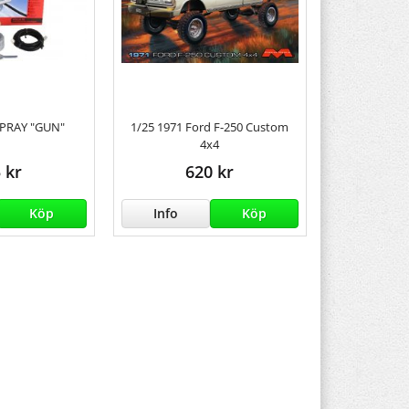
SPRAY "GUN"
1/25 1971 Ford F-250 Custom
4x4
 kr
620 kr
Köp
Info
Köp