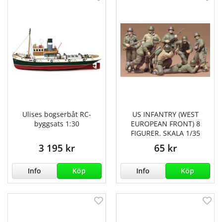
Ulises bogserbåt RC-
US INFANTRY (WEST
byggsats 1:30
EUROPEAN FRONT) 8
FIGURER. SKALA 1/35
3 195 kr
65 kr
Info
Köp
Info
Köp