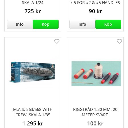
SKALA 1/24
x 5 FOR #2 & #5 HANDLES
725 kr
90 kr
Info
Köp
Info
Köp
M.A.S. 563/568 WITH
RIGGTRÅD 1,30 MM. 20
CREW. SKALA 1/35
METER SVART.
1 295 kr
100 kr