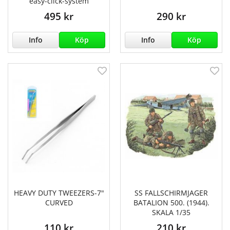
easy-click-system
495 kr
290 kr
Info
Köp
Info
Köp
HEAVY DUTY TWEEZERS-7"
SS FALLSCHIRMJAGER
CURVED
BATALION 500. (1944).
SKALA 1/35
110 kr
210 kr