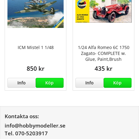
ICM Mistel 1 1/48
1/24 Alfa Romeo 6C 1750
Zagato- COMPLETE w.
Glue, Paint,Brush
850 kr
435 kr
Info
Köp
Info
Köp
Kontakta oss:
info@hobbymodeller.se
Tel. 070-5203917