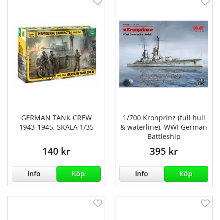
GERMAN TANK CREW
1/700 Kronprinz (full hull
1943-1945. SKALA 1/35
& waterline), WWI German
Battleship
140 kr
395 kr
Info
Köp
Info
Köp