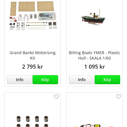
Grand Banks Motorising
Billing Boats YMER - Plastic
Kit
Hull - SKALA 1/60
2 795 kr
1 095 kr
Info
Köp
Info
Köp