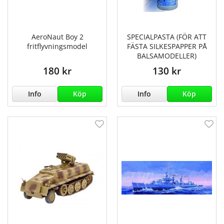
AeroNaut Boy 2
SPECIALPASTA (FÖR ATT
fritflyvningsmodel
FÄSTA SILKESPAPPER PÅ
BALSAMODELLER)
180 kr
130 kr
Info
Köp
Info
Köp