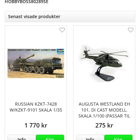
HOBBYBOSS80289SE
Senast visade produkter
RUSSIAN KZKT-7428
AUGUSTA WESTLAND EH
W/KZKT-9101 SKALA 1/35
101, DI CAST MODELL.
SKALA 1/100 (PASSAR TIL
1 770 kr
275 kr
Info
Köp
Info
Köp