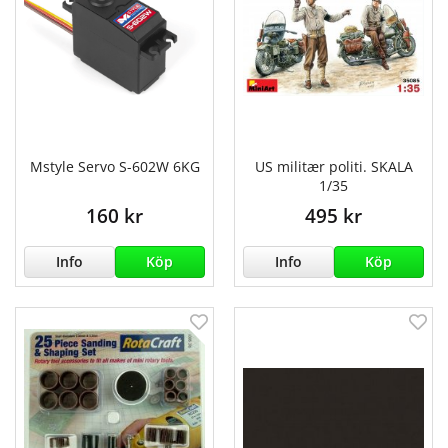
Mstyle Servo S-602W 6KG
US militær politi. SKALA
1/35
160 kr
495 kr
Info
Köp
Info
Köp