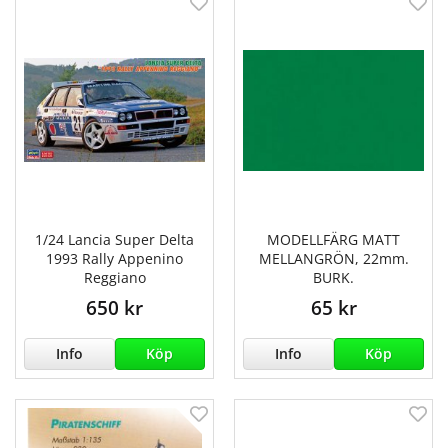
1/24 Lancia Super Delta
MODELLFÄRG MATT
1993 Rally Appenino
MELLANGRÖN, 22mm.
Reggiano
BURK.
650 kr
65 kr
Info
Köp
Info
Köp