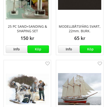
25 PC SAND+SANDING &
MODELLBÅTSFÄRG SVART,
SHAPING SET
22mm. BURK.
150 kr
65 kr
Info
Köp
Info
Köp