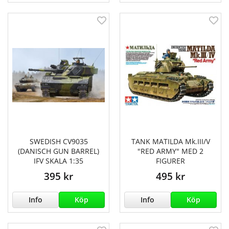
SWEDISH CV9035
TANK MATILDA Mk.III/V
(DANISCH GUN BARREL)
"RED ARMY" MED 2
IFV SKALA 1:35
FIGURER
395 kr
495 kr
Info
Köp
Info
Köp