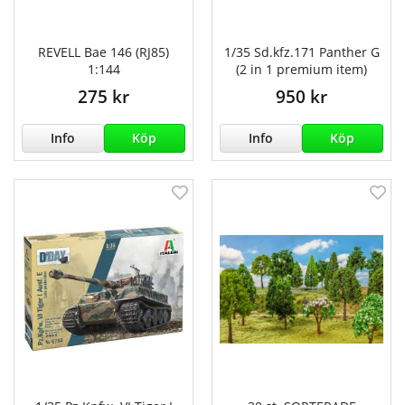
REVELL Bae 146 (RJ85)
1/35 Sd.kfz.171 Panther G
1:144
(2 in 1 premium item)
275 kr
950 kr
Info
Köp
Info
Köp