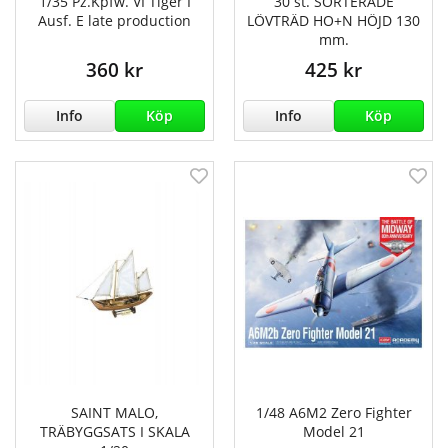
1/35 Pz.Kpfw. VI Tiger I
30 st. SORTERADE
Ausf. E late production
LÖVTRÄD HO+N HÖJD 130
mm.
360 kr
425 kr
Info
Köp
Info
Köp
SAINT MALO,
1/48 A6M2 Zero Fighter
TRÄBYGGSATS I SKALA
Model 21