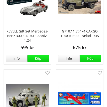
REVELL Gift Set Mercedes-
G7107 1,5t 4×4 CARGO
Benz 300 SLR 70th Anniv.
TRUCK med trælad 1/35
1:24
595 kr
675 kr
Info
Köp
Info
Köp