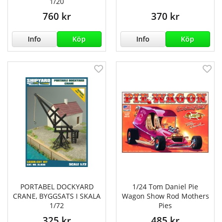
1/20
760 kr
370 kr
Info
Köp
Info
Köp
PORTABEL DOCKYARD
1/24 Tom Daniel Pie
CRANE, BYGGSATS I SKALA
Wagon Show Rod Mothers
1/72
Pies
325 kr
485 kr