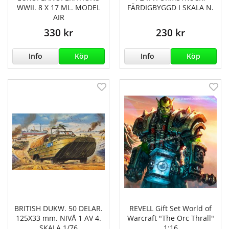
WWII. 8 X 17 ML. MODEL
FÄRDIGBYGGD I SKALA N.
AIR
330 kr
230 kr
Info
Köp
Info
Köp
BRITISH DUKW. 50 DELAR.
REVELL Gift Set World of
125X33 mm. NIVÅ 1 AV 4.
Warcraft "The Orc Thrall"
SKALA 1/76
1:16