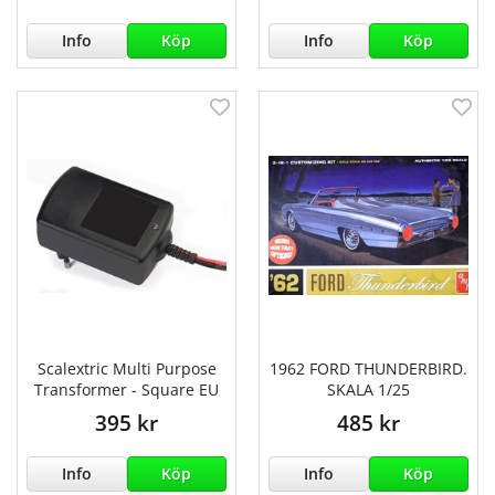
Info
Köp
Info
Köp
Scalextric Multi Purpose
1962 FORD THUNDERBIRD.
Transformer - Square EU
SKALA 1/25
395 kr
485 kr
Info
Köp
Info
Köp