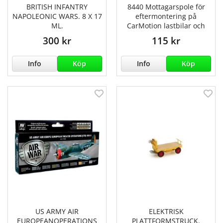
BRITISH INFANTRY
8440 Mottagarspole för
NAPOLEONIC WARS. 8 X 17
eftermontering på
ML.
CarMotion lastbilar och
300 kr
115 kr
Info
Köp
Info
Köp
US ARMY AIR
ELEKTRISK
EUROPEANOPERATIONS
PLATTFORMSTRUCK.