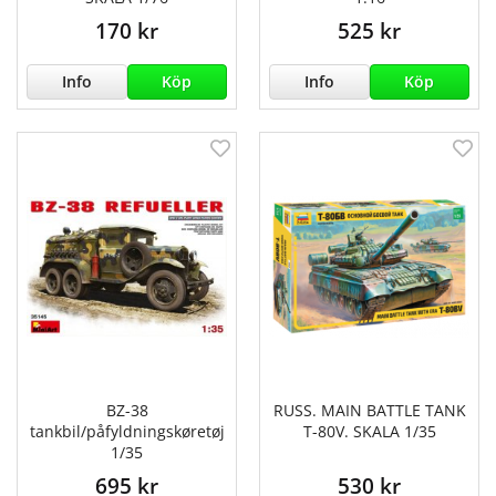
170 kr
525 kr
Info
Köp
Info
Köp
BZ-38
RUSS. MAIN BATTLE TANK
tankbil/påfyldningskøretøj
T-80V. SKALA 1/35
1/35
695 kr
530 kr