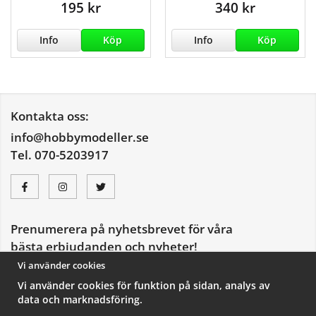
195 kr
340 kr
Info
Köp
Info
Köp
Kontakta oss:
info@hobbymodeller.se
Tel. 070-5203917
Prenumerera på nyhetsbrevet för våra
bästa erbjudanden och nyheter!
E-
Vi använder cookies
postadress
Vi använder cookies för funktion på sidan, analys av
De uppgifter du matar in kommer endast användas till våra nyhetsbrev.
data och marknadsföring.