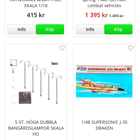
SKALA 1/18
combat vehicles
415 kr
1 395 kr
1 495 kr
Info
Köp
Info
Köp
5 ST. HÖGA DUBBLA
1/48 SUPERSONIC J-35
BANGÅRDSLAMPOR SKALA
DRAKEN
HO