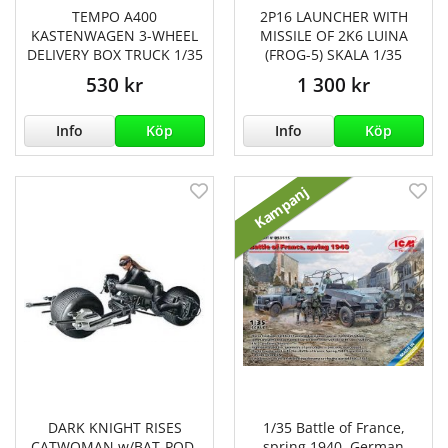
TEMPO A400
2P16 LAUNCHER WITH
KASTENWAGEN 3-WHEEL
MISSILE OF 2K6 LUINA
DELIVERY BOX TRUCK 1/35
(FROG-5) SKALA 1/35
530 kr
1 300 kr
Info
Köp
Info
Köp
Kampanj
DARK KNIGHT RISES
1/35 Battle of France,
CATWOMAN w/BAT-POD.
spring 1940. German