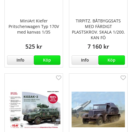
MiniArt Kiefer
TIRPITZ. BÅTBYGGSATS
Pritschenwagen Typ 170V
MED FÄRDIGT
med kanvas 1/35
PLASTSKROV. SKALA 1/200.
KAN FÖ
525 kr
7 160 kr
Info
Köp
Info
Köp