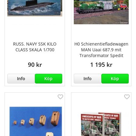
RUSS. NAVY SSK KILO
H0 Schienentiefladewagen
CLASS SKALA 1/700
MAN Uaai 687.9 mit
Transformator Spedit
90 kr
1 195 kr
Info
Köp
Info
Köp