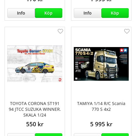
Info
Köp
Info
Köp
TOYOTA CORONA ST191
TAMIYA 1/14 R/C Scania
94 JTCC SUZUKA WINNER.
770 S 4x2
SKALA 1/24
550 kr
5 995 kr