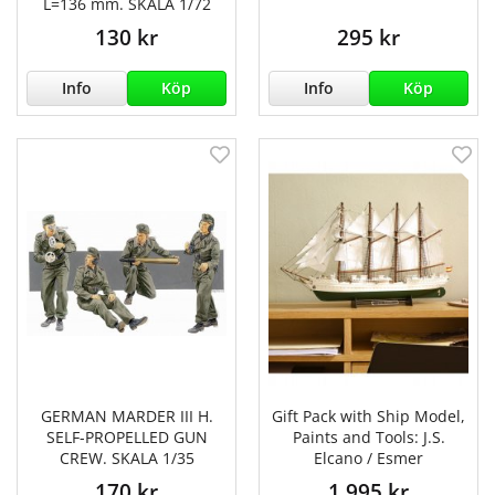
L=136 mm. SKALA 1/72
130 kr
295 kr
Info
Köp
Info
Köp
GERMAN MARDER III H.
Gift Pack with Ship Model,
SELF-PROPELLED GUN
Paints and Tools: J.S.
CREW. SKALA 1/35
Elcano / Esmer
170 kr
1 995 kr