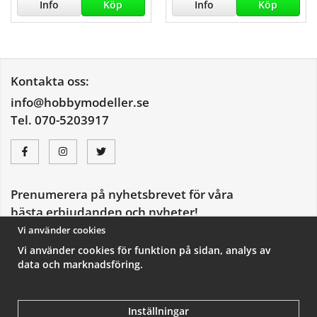
Info
Köp
Info
Köp
Kontakta oss:
info@hobbymodeller.se
Tel. 070-5203917
Prenumerera på nyhetsbrevet för våra
bästa erbjudanden och nyheter!
E-
Vi använder cookies
postadress
Vi använder cookies för funktion på sidan, analys av
De uppgifter du matar in kommer endast användas till våra nyhetsbrev.
data och marknadsföring.
Inställningar