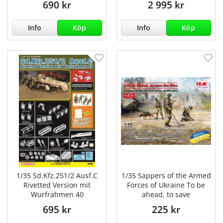
690 kr
2 995 kr
Info
Köp
Info
Köp
1/35 Sd.Kfz.251/2 Ausf.C
1/35 Sappers of the Armed
Rivetted Version mit
Forces of Ukraine To be
Wurfrahmen 40
ahead, to save
695 kr
225 kr