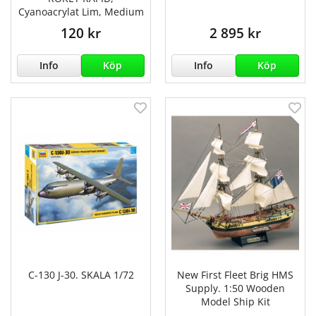
Cyanoacrylat Lim, Medium
120 kr
2 895 kr
Info
Köp
Info
Köp
C-130 J-30. SKALA 1/72
New First Fleet Brig HMS
Supply. 1:50 Wooden
Model Ship Kit