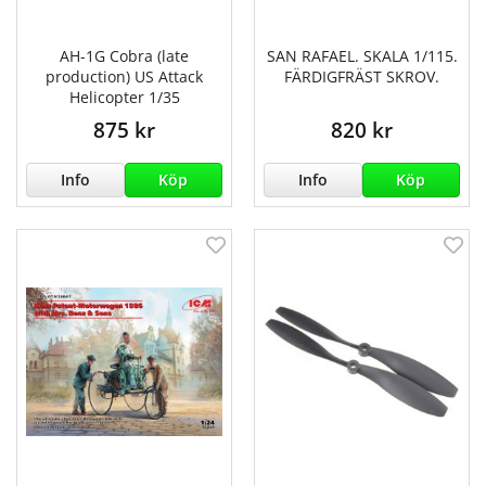
AH-1G Cobra (late
SAN RAFAEL. SKALA 1/115.
production) US Attack
FÄRDIGFRÄST SKROV.
Helicopter 1/35
875 kr
820 kr
Info
Köp
Info
Köp