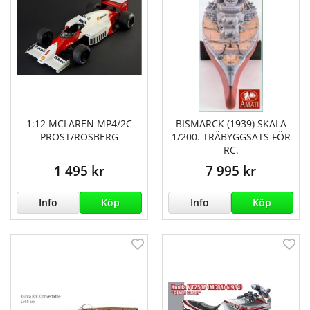
1:12 MCLAREN MP4/2C
BISMARCK (1939) SKALA
PROST/ROSBERG
1/200. TRÄBYGGSATS FÖR
RC.
1 495 kr
7 995 kr
Info
Köp
Info
Köp