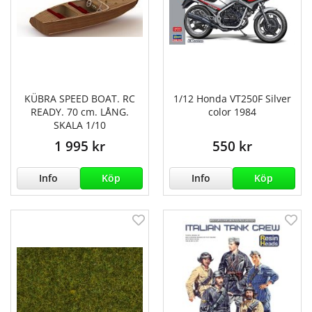
KÜBRA SPEED BOAT. RC
1/12 Honda VT250F Silver
READY. 70 cm. LÅNG.
color 1984
SKALA 1/10
1 995 kr
550 kr
Info
Köp
Info
Köp