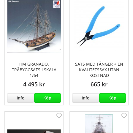
HM GRANADO.
SATS MED TÄNGER + EN
TRÄBYGGSATS I SKALA
KVALITETSSAX UTAN
1/64
KOSTNAD
4 495 kr
665 kr
Info
Köp
Info
Köp