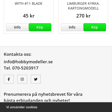
WITH #11 BLADE
LIMBURGER KYRKA.
KARTONGMODELL
45 kr
270 kr
Info
Köp
Info
Köp
Kontakta oss:
info@hobbymodeller.se
Tel. 070-5203917
Prenumerera på nyhetsbrevet för våra
bästa erbjudanden och nyheter!
E-
Vi använder cookies
postadress