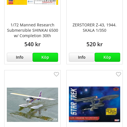
1/72 Manned Research
ZERSTORER Z-43, 1944.
Submersible SHINKAI 6500
SKALA 1/350
w/ Completion 30th
540 kr
520 kr
Info
Köp
Info
Köp