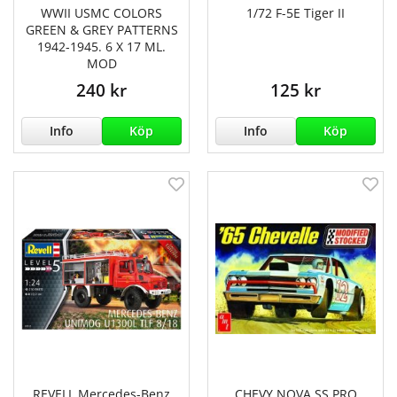
WWII USMC COLORS
1/72 F-5E Tiger II
GREEN & GREY PATTERNS
1942-1945. 6 X 17 ML.
MOD
240 kr
125 kr
Info
Köp
Info
Köp
REVELL Mercedes-Benz
CHEVY NOVA SS PRO