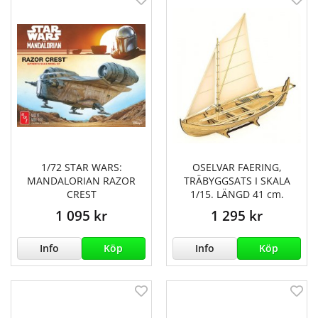
1/72 STAR WARS:
OSELVAR FAERING,
MANDALORIAN RAZOR
TRÄBYGGSATS I SKALA
CREST
1/15. LÄNGD 41 cm.
1 095 kr
1 295 kr
Info
Köp
Info
Köp