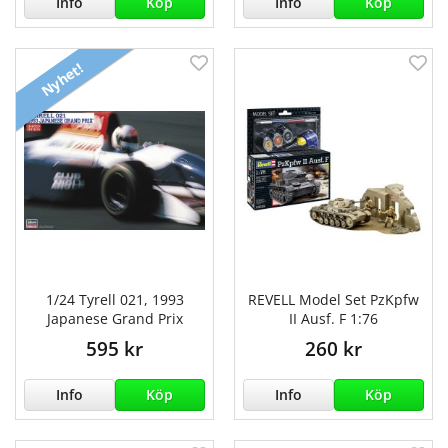
Info
Köp
Info
Köp
Nyhet!
1/24 Tyrell 021, 1993
REVELL Model Set PzKpfw
Japanese Grand Prix
II Ausf. F 1:76
595 kr
260 kr
Info
Köp
Info
Köp