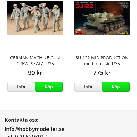
GERMAN MACHINE GUN
SU-122 MID PRODUCTION
CREW, SKALA 1/35
med interiør 1/35
90 kr
775 kr
Info
Köp
Info
Köp
Kontakta oss:
info@hobbymodeller.se
Tel. 070-5203917