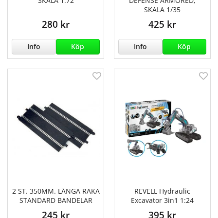
SKALA 1:72
DEFENSE ARMORED,
SKALA 1/35
280 kr
425 kr
Info
Köp
Info
Köp
2 ST. 350MM. LÅNGA RAKA
REVELL Hydraulic
STANDARD BANDELAR
Excavator 3in1 1:24
245 kr
395 kr