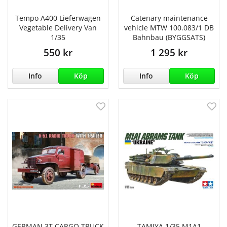
Tempo A400 Lieferwagen
Catenary maintenance
Vegetable Delivery Van
vehicle MTW 100.083/1 DB
1/35
Bahnbau (BYGGSATS)
550 kr
1 295 kr
Info
Köp
Info
Köp
GERMAN 3T CARGO TRUCK
TAMIYA 1/35 M1A1