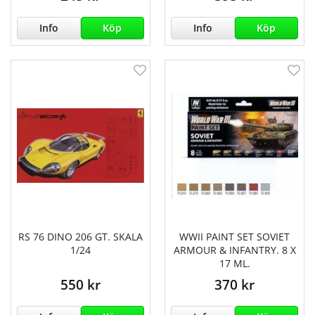
Info
Köp
Info
Köp
RS 76 DINO 206 GT. SKALA
WWII PAINT SET SOVIET
1/24
ARMOUR & INFANTRY. 8 X
17 ML.
550 kr
370 kr