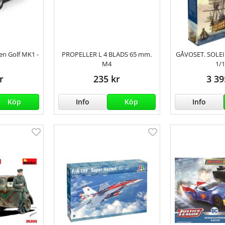
en Golf MK1 -
PROPELLER L 4 BLADS 65 mm.
GÅVOSET. SOLEI
M4
1/
r
235 kr
3 39
Köp
Info
Köp
Info