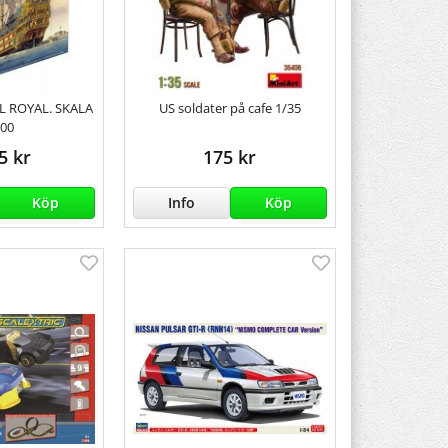
L ROYAL. SKALA
US soldater på cafe 1/35
100
5 kr
175 kr
Köp
Info
Köp