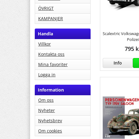
ÖVRIGT
KAMPANJER
Scalextric Volkswag
Handla
Polizei
Villkor
795 k
Kontakta oss
Info
Mina favoriter
Logga in
Information
Om oss
Nyheter
Nyhetsbrev
Om cookies