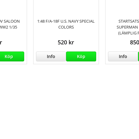
70V SALOON
1:48 F/A-18F U.S. NAVY SPECIAL
STARTSAT
 WW2 1/35
COLORS
SUPERMAN 
(LÄMPLIG 
r
520 kr
850
Köp
Info
Köp
Info