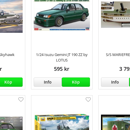
 Skyhawk
1/24 Isuzu Gemini JT 190 ZZ by
S/S MARIEFRE
LOTUS
r
595 kr
3 79
Köp
Info
Köp
Info