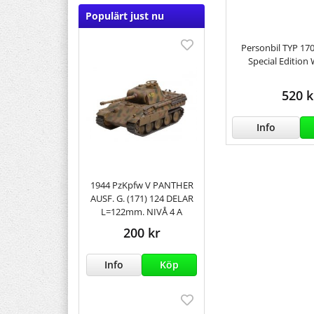
Populärt just nu
Personbil TYP 1
Special Edition
520 k
Info
1944 PzKpfw V PANTHER
AUSF. G. (171) 124 DELAR
L=122mm. NIVÅ 4 A
200 kr
Info
Köp