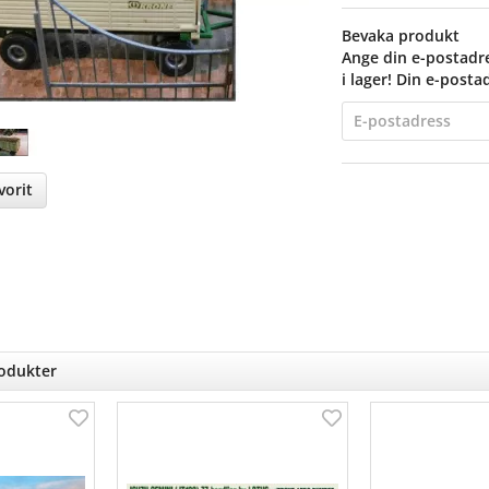
Bevaka produkt
Ange din e-postadre
i lager! Din e-posta
orit
nterest
rodukter