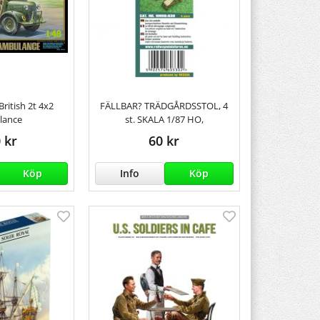
ritish 2t 4x2
FÄLLBAR? TRÄDGÅRDSSTOL, 4
lance
st. SKALA 1/87 HO,
 kr
60 kr
Köp
Info
Köp