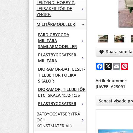
LEKFYND. HOBBY &
LEKSAKER FÖR DE
YNGRE.
MILITÄRMODELLER
FÄRDIGBYGGDA
MILITÄRA
SAMLARMODELLER
Spara som fav
PLASTBYGGSATSER
MILITÄRA
Facebook
X
Email
Pi
DIORAMOR-BATTLESET-
TILLBEHÖR I OLIKA
Artikelnummer:
SKALOR
JUWEELA23091
DIORAMOR, TILLBEHÖR
ETC. SKALA 1:32-1:35
Senast visade p
PLASTBYGGSATSER
BÅTBYGGSATSER (TRÄ
OCH
KONSTMATERIAL)