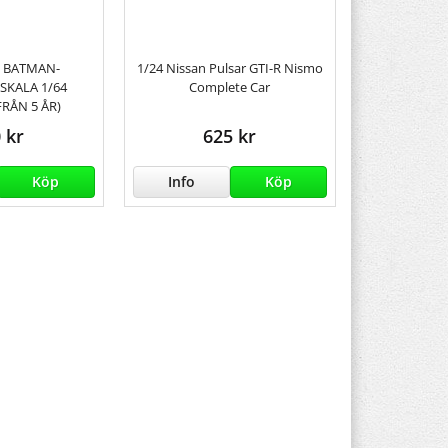
S BATMAN-
1/24 Nissan Pulsar GTI-R Nismo
SKALA 1/64
Complete Car
FRÅN 5 ÅR)
 kr
625 kr
Köp
Info
Köp