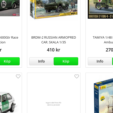
 1600Gtr Race
BRDM-2 RUSSIAN ARMOPRED
TAMIYA 1/48 B
tion
CAR. SKALA 1/35
Ambu
r
410 kr
270
Köp
Info
Köp
Info