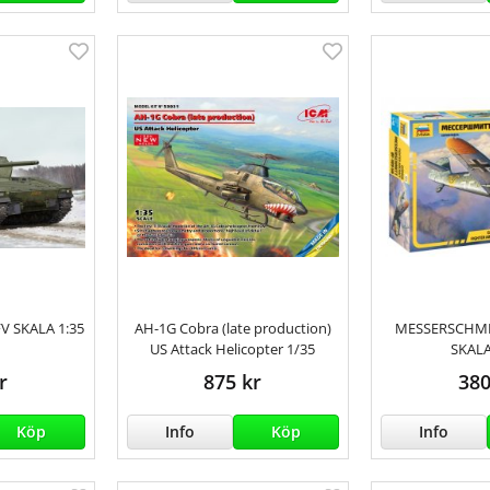
V SKALA 1:35
AH-1G Cobra (late production)
MESSERSCHMIT
US Attack Helicopter 1/35
SKALA
r
875 kr
380
Köp
Info
Köp
Info