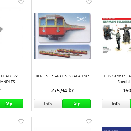
 BLADES x 5
BERLINER S-BAHN. SKALA 1/87
1/35 German Fe
 HANDLES
Special
r
275,94 kr
160
Köp
Info
Köp
Info