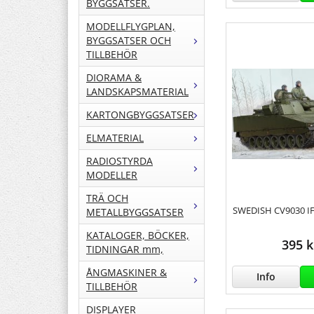
BYGGSATSER.
MODELLFLYGPLAN,
BYGGSATSER OCH
TILLBEHÖR
DIORAMA &
LANDSKAPSMATERIAL
KARTONGBYGGSATSER
ELMATERIAL
RADIOSTYRDA
MODELLER
TRÄ OCH
SWEDISH CV9030 IF
METALLBYGGSATSER
KATALOGER, BÖCKER,
395 k
TIDNINGAR mm,
ÅNGMASKINER &
Info
TILLBEHÖR
DISPLAYER