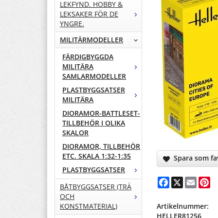
LEKFYND. HOBBY &
LEKSAKER FÖR DE
YNGRE.
MILITÄRMODELLER
FÄRDIGBYGGDA
MILITÄRA
SAMLARMODELLER
PLASTBYGGSATSER
MILITÄRA
DIORAMOR-BATTLESET-
TILLBEHÖR I OLIKA
SKALOR
DIORAMOR, TILLBEHÖR
ETC. SKALA 1:32-1:35
Spara som fav
PLASTBYGGSATSER
Facebook
X
Email
Pi
BÅTBYGGSATSER (TRÄ
OCH
Artikelnummer:
KONSTMATERIAL)
HELLER81256