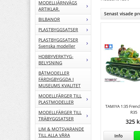
MODELLJÄRNVÄGS
ARTIKLAR.
Senast visade p
BILBANOR
PLASTBYGGSATSER
PLASTBYGGSATSER
Svenska modeller
HOBBYVERKTYG-
BELYSNING
BÅTMODELLER
FÄRDIGBYGGDA I
MUSEUMS KVALITET
MODELLFÄRGER TILL
PLASTMODELLER
TAMIYA 1:35 Frenc
R35
MODELLFÄRGER TILL
TRÄBYGGSATSER
325 k
LIM & MOTSVARANDE
TILL ALLA VÅRA
Info