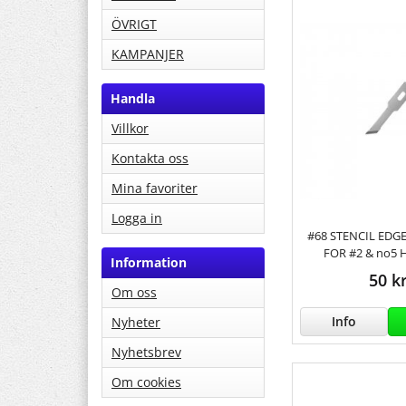
ÖVRIGT
KAMPANJER
Handla
Villkor
Kontakta oss
Mina favoriter
Logga in
#68 STENCIL EDGE
FOR #2 & no5
Information
50 k
Om oss
Info
Nyheter
Nyhetsbrev
Om cookies