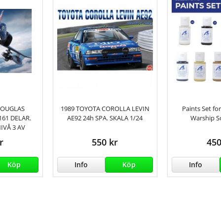
DOUGLAS
1989 TOYOTA COROLLA LEVIN
Paints Set fo
161 DELAR.
AE92 24h SPA. SKALA 1/24
Warship So
IVÅ 3 AV
r
550 kr
450
Köp
Info
Köp
Info