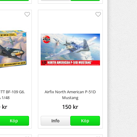
T BF-109 G6.
Airfix North American P-51D
 1/48
Mustang
 kr
150 kr
Köp
Info
Köp