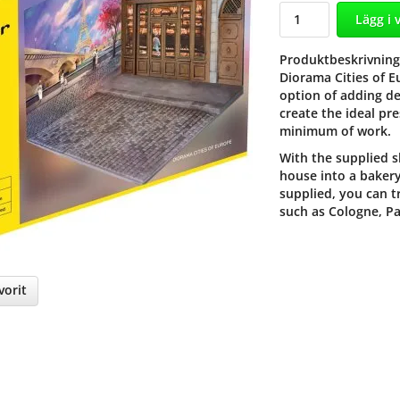
Lägg i 
Produktbeskrivning
Diorama Cities of E
option of adding de
create the ideal pr
minimum of work.
With the supplied s
house into a bakery
supplied, you can t
such as Cologne, Pa
orit
nterest