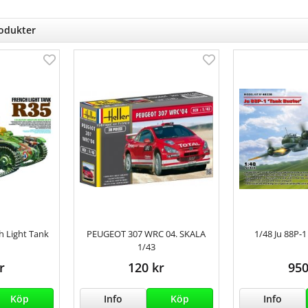
rodukter
h Light Tank
PEUGEOT 307 WRC 04. SKALA
1/48 Ju 88P-
1/43
r
120 kr
950
Köp
Info
Köp
Info