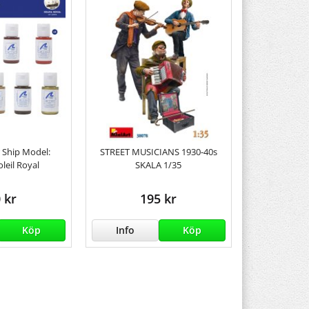
r Ship Model:
STREET MUSICIANS 1930-40s
leil Royal
SKALA 1/35
 kr
195 kr
Köp
Info
Köp