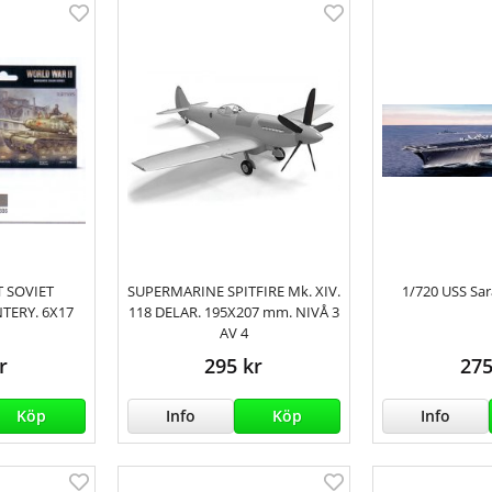
T SOVIET
SUPERMARINE SPITFIRE Mk. XIV.
1/720 USS Sar
TERY. 6X17
118 DELAR. 195X207 mm. NIVÅ 3
AV 4
r
295 kr
275
Köp
Info
Köp
Info