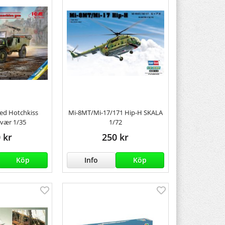
med Hotchkiss
Mi-8MT/Mi-17/171 Hip-H SKALA
vær 1/35
1/72
 kr
250 kr
Köp
Info
Köp