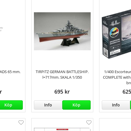
LADS 65 mm.
TIRPITZ GERMAN BATTLESHIP.
1/400 Escorteu
l=717mm. SKALA 1/350
COMPLETE with 
br
r
695 kr
625
Köp
Info
Köp
Info