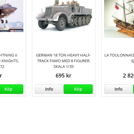
HTNING II
GERMAN 18 TON HEAVY HALF-
LA TOULONNAIS
 KNIGHTS.
TRACK FAMO MED 8 FIGURER.
EJ
/72
SKALA 1/35
r
695 kr
2 82
Köp
Info
Köp
Info