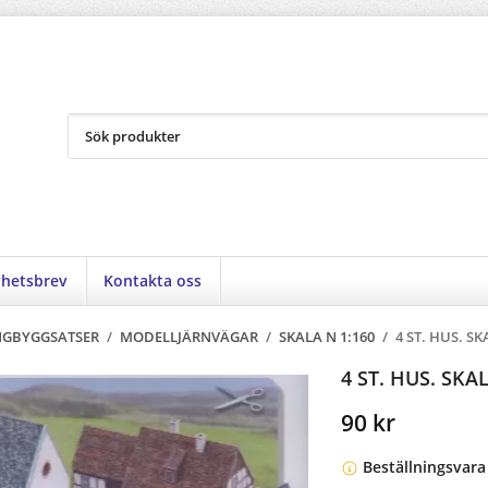
hetsbrev
Kontakta oss
GBYGGSATSER
/
MODELLJÄRNVÄGAR
/
SKALA N 1:160
/
4 ST. HUS. SK
4 ST. HUS. SKA
90 kr
Beställningsvara