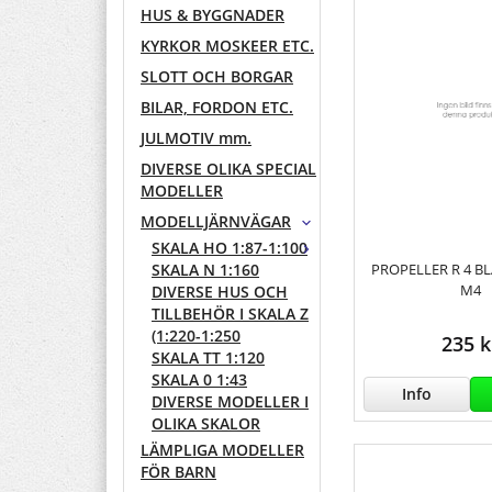
HUS & BYGGNADER
KYRKOR MOSKEER ETC.
SLOTT OCH BORGAR
BILAR, FORDON ETC.
JULMOTIV mm.
DIVERSE OLIKA SPECIAL
MODELLER
MODELLJÄRNVÄGAR
SKALA HO 1:87-1:100
PROPELLER R 4 B
SKALA N 1:160
M4
DIVERSE HUS OCH
TILLBEHÖR I SKALA Z
(1:220-1:250
235 k
SKALA TT 1:120
SKALA 0 1:43
Info
DIVERSE MODELLER I
OLIKA SKALOR
LÄMPLIGA MODELLER
FÖR BARN