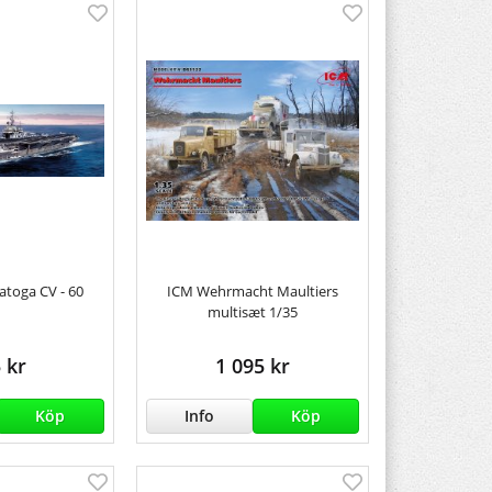
atoga CV - 60
ICM Wehrmacht Maultiers
multisæt 1/35
 kr
1 095 kr
Köp
Info
Köp