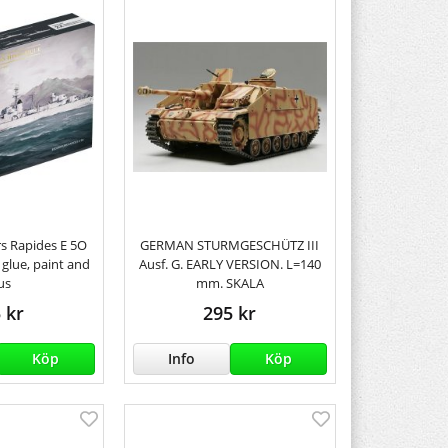
rs Rapides E 5O
GERMAN STURMGESCHÜTZ III
glue, paint and
Ausf. G. EARLY VERSION. L=140
us
mm. SKALA
 kr
295 kr
Köp
Info
Köp