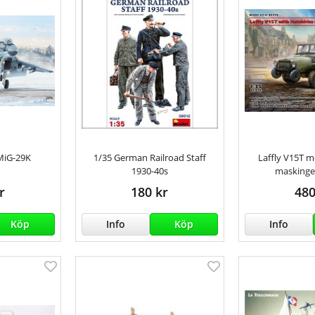
MiG-29K
1/35 German Railroad Staff
Laffly V15T 
1930-40s
maskinge
r
180 kr
480
Köp
Info
Köp
Info