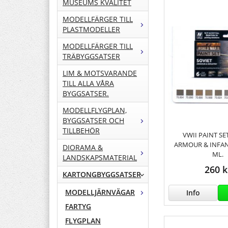
MUSEUMS KVALITET
MODELLFÄRGER TILL
PLASTMODELLER
MODELLFÄRGER TILL
TRÄBYGGSATSER
LIM & MOTSVARANDE
TILL ALLA VÅRA
BYGGSATSER.
MODELLFLYGPLAN,
BYGGSATSER OCH
TILLBEHÖR
VWII PAINT SE
ARMOUR & INFAN
DIORAMA &
ML.
LANDSKAPSMATERIAL
260 k
KARTONGBYGGSATSER
MODELLJÄRNVÄGAR
Info
FARTYG
FLYGPLAN