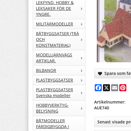
LEKFYND. HOBBY &
LEKSAKER FÖR DE
YNGRE.
MILITÄRMODELLER
BÅTBYGGSATSER (TRÄ
OCH
KONSTMATERIAL)
MODELLJÄRNVÄGS
ARTIKLAR.
BILBANOR
Spara som fa
PLASTBYGGSATSER
Facebook
X
Email
Pi
PLASTBYGGSATSER
Svenska modeller
Artikelnummer:
HOBBYVERKTYG-
AUE740
BELYSNING
BÅTMODELLER
Senast visade p
FÄRDIGBYGGDA I