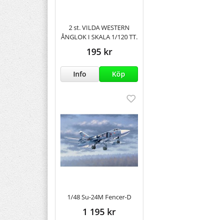
2 st. VILDA WESTERN
ÅNGLOK I SKALA 1/120 TT.
195 kr
Info
Köp
1/48 Su-24M Fencer-D
1 195 kr