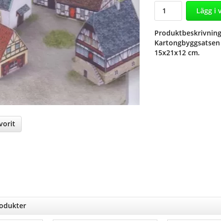
Lägg i
Produktbeskrivning
Kartongbyggsatsen b
15x21x12 cm.
vorit
nterest
rodukter