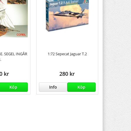
E. SEGEL INGÅR
1:72 Sepecat Jaguar T.2
.
0 kr
280 kr
Köp
Info
Köp