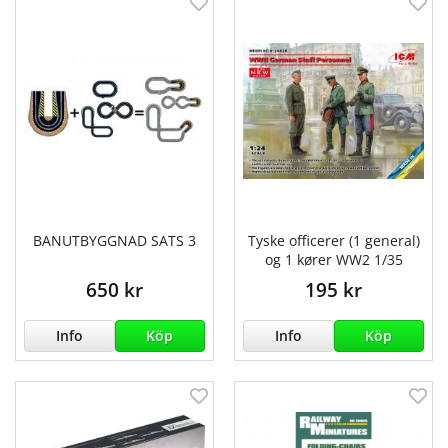
BANUTBYGGNAD SATS 3
Tyske officerer (1 general)
og 1 kører WW2 1/35
650 kr
195 kr
Info
Köp
Info
Köp