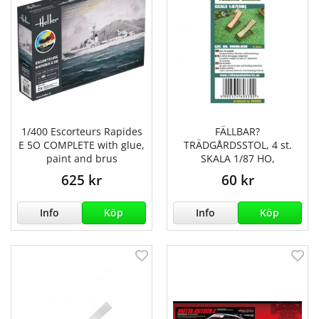
1/400 Escorteurs Rapides
FÄLLBAR?
E 5O COMPLETE with glue,
TRÄDGÅRDSSTOL, 4 st.
paint and brus
SKALA 1/87 HO,
625 kr
60 kr
Info
Köp
Info
Köp