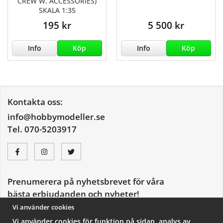
CREW W. ACCESSORIES)
SKALA 1:35
195 kr
5 500 kr
Info
Köp
Info
Köp
Kontakta oss:
info@hobbymodeller.se
Tel. 070-5203917
Prenumerera på nyhetsbrevet för våra
bästa erbjudanden och nyheter!
E-
Vi använder cookies
postadress
Vi använder cookies för funktion på sidan, analys av