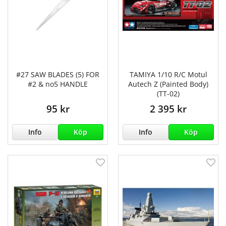
#27 SAW BLADES (5) FOR
TAMIYA 1/10 R/C Motul
#2 & no5 HANDLE
Autech Z (Painted Body)
(TT-02)
95 kr
2 395 kr
Info
Köp
Info
Köp