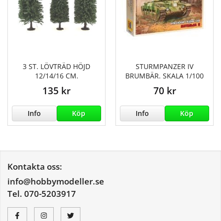
3 ST. LÖVTRÄD HÖJD
STURMPANZER IV
12/14/16 CM.
BRUMBÄR. SKALA 1/100
135 kr
70 kr
Info
Köp
Info
Köp
Kontakta oss:
info@hobbymodeller.se
Tel. 070-5203917