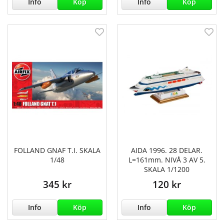
Info
Köp
Info
Köp
FOLLAND GNAF T.I. SKALA
AIDA 1996. 28 DELAR.
1/48
L=161mm. NIVÅ 3 AV 5.
SKALA 1/1200
345 kr
120 kr
Info
Köp
Info
Köp