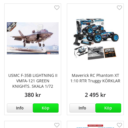
USMC F-35B LIGHTNING II
Maverick RC Phantom XT
VMFA-121 GREEN
1:10 RTR Truggy KÖRKLAR
KNIGHTS. SKALA 1/72
380 kr
2 495 kr
Info
Köp
Info
Köp