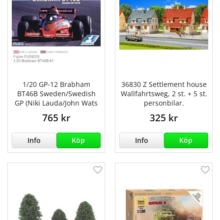
1/20 GP-12 Brabham
36830 Z Settlement house
BT46B Sweden/Swedish
Wallfahrtsweg, 2 st. + 5 st.
GP (Niki Lauda/John Wats
personbilar.
765 kr
325 kr
Info
Köp
Info
Köp